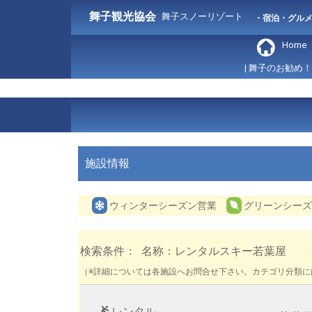
舞子観光協会
舞子スノーリゾート
- 宿泊・グル
Home
| 舞子のお勧め！
施設情報
ウィンターシーズン営業
グリーンシーズ
検索条件： 名称：レンタルスキー若葉屋 全 1 
（※詳細については各施設へお問合せ下さい。カテゴリ分類
レンタル