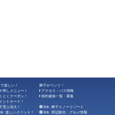
得で楽しい！
舞子がベンリ！
チ押しメニュー！
アクセス・バス情報
くとくクーポン！
契約健保一覧・募集
イントカード！
子雪上花火！
link : 舞子スノーリゾート
link : 楽しいイベント！
link : 周辺観光・グルメ情報