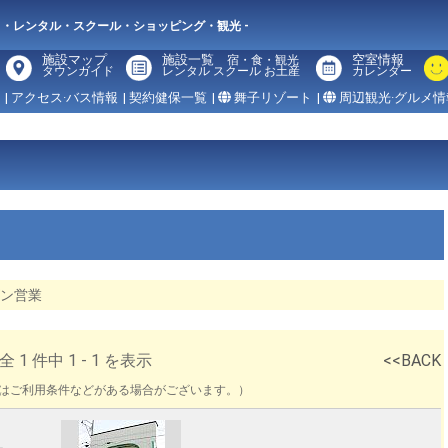
メ・レンタル・スクール・ショッピング・観光 -
施設マップ
施設一覧
空室情報
宿・食・観光
タウンガイド
レンタル スクール お土産
カレンダー
| アクセス·バス情報
| 契約健保一覧
|
舞子リゾート
|
周辺観光·グルメ情
ン営業
件中 1 - 1 を表示
<<BACK
にはご利用条件などがある場合がございます。）