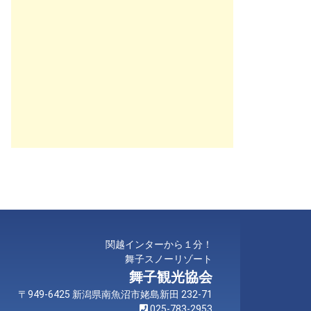
関越インターから１分！
舞子スノーリゾート
舞子観光協会
〒949-6425 新潟県南魚沼市姥島新田 232-71
025-783-2953