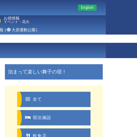
English
お得情報
イベント・花火
報
|
大原運動公園 |
泊まって楽しい舞子の宿！
全て
宿泊施設
飲食店