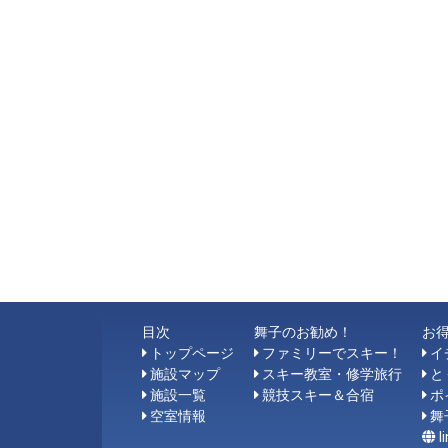
目次
舞子のお勧め！
お
トップページ
ファミリーでスキー！
イ
施設マップ
スキー教室・修学旅行
と
施設一覧
競技スキー＆合宿
ポ
空室情報
舞