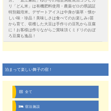
分。「直江兼続」ゆかりの地雲洞産魚沼コシヒカ
リ「どん米」は有機肥料使用・農薬ゼロの県認証
特別栽培米。デザートアイスは中身が薬草・懐か
しい味・珍品！美味しさは食べてのお楽しみ♪苗
から育て、収穫した大豆は手作りの豆乳から豆腐
に！お客様は作りながらご賞味頂くミドリのおぼ
ろ豆腐も逸品！
泊まって楽しい舞子の宿！
全て
宿泊施設