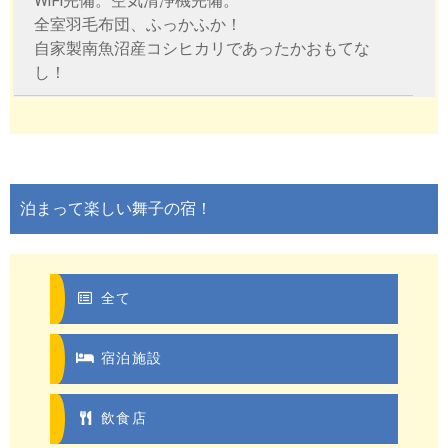
WiFi完備。空気清浄機完備。
全室羽毛布団、ふっかふか！
自家製南魚沼産コシヒカリであったかおもてな
し！
泊まって楽しい舞子の宿！
全て
宿泊施設
飲食店