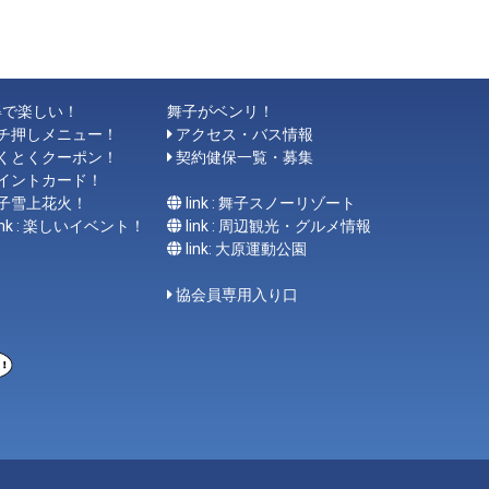
得で楽しい！
舞子がベンリ！
チ押しメニュー！
アクセス・バス情報
くとくクーポン！
契約健保一覧・募集
イントカード！
子雪上花火！
link : 舞子スノーリゾート
link : 楽しいイベント！
link : 周辺観光・グルメ情報
link: 大原運動公園
協会員専用入り口