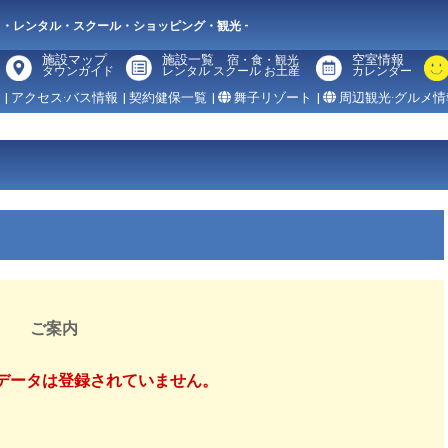
メ・レンタル・スクール・ショッピング・観光 -
施設マップ
施設一覧
空室情報
宿・食・観光
タウンガイド
レンタル スクール お土産
カレンダー
| アクセス·バス情報
| 契約健保一覧
|
舞子リゾート
|
周辺観光·グルメ情
ご案内
 のデータは登録されていません。