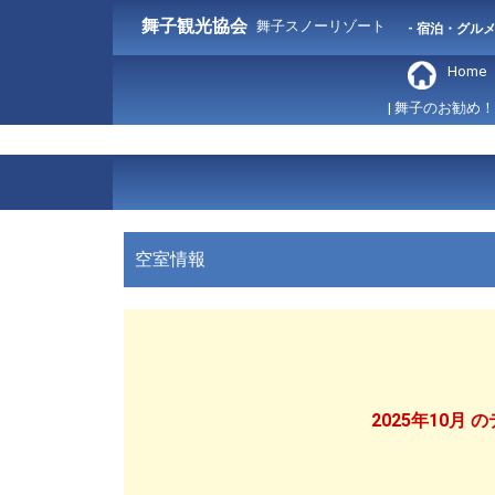
舞子観光協会
舞子スノーリゾート
- 宿泊・グル
Home
| 舞子のお勧め！
空室情報
2025年10月