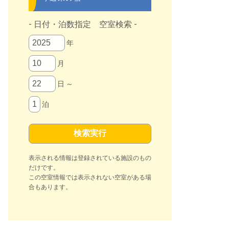
- 日付・泊数指定 空室検索 -
年
月
日 ～
泊
表示される情報は登録されている施設のもの
だけです。
この空室情報では表示されない空室がある場
合もあります。