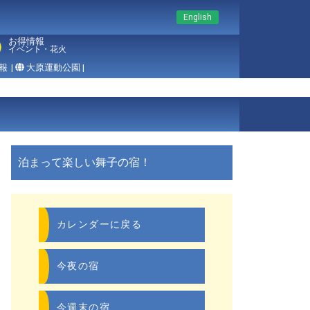
English
お得情報
イベント・花火
報
|
大原運動公園 |
泊まって楽しい舞子の宿！
カレンダーに戻る
今夜の宿
今週末の宿