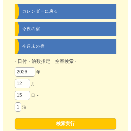
カレンダーに戻る
今夜の宿
今週末の宿
- 日付・泊数指定 空室検索 -
年
月
日 ～
泊