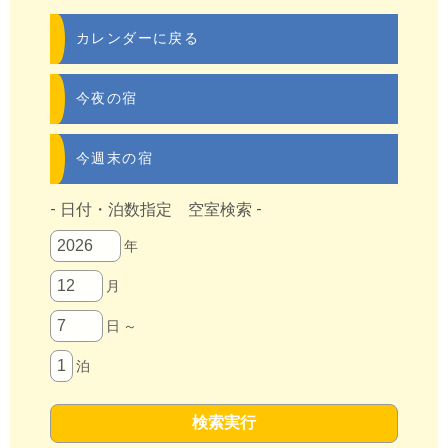
カレンダーに戻る
今夜の宿
今週末の宿
- 日付・泊数指定 空室検索 -
年
月
日 ～
泊