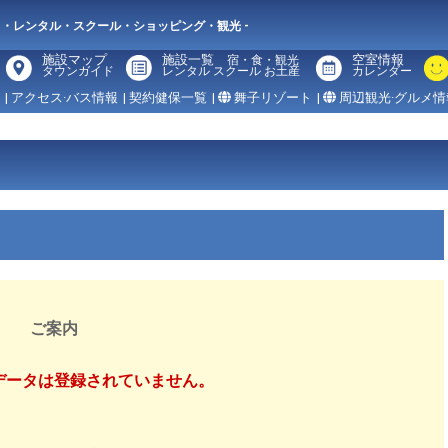
メ・レンタル・スクール・ショッピング・観光 -
施設マップ
施設一覧
空室情報
宿・食・観光
タウンガイド
レンタル スクール お土産
カレンダー
| アクセス·バス情報
| 契約健保一覧
|
舞子リゾート
|
周辺観光·グルメ情
ご案内
 のデータは登録されていません。