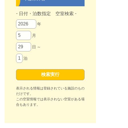
- 日付・泊数指定 空室検索 -
年
月
日 ～
泊
表示される情報は登録されている施設のもの
だけです。
この空室情報では表示されない空室がある場
合もあります。