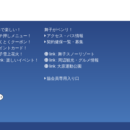
得で楽しい！
舞子がベンリ！
チ押しメニュー！
アクセス・バス情報
くとくクーポン！
契約健保一覧・募集
イントカード！
子雪上花火！
link : 舞子スノーリゾート
link : 楽しいイベント！
link : 周辺観光・グルメ情報
link: 大原運動公園
協会員専用入り口