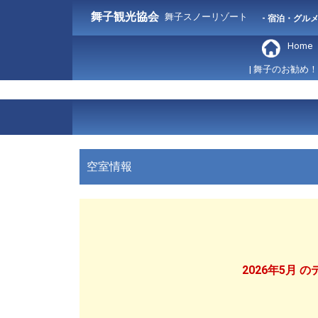
舞子観光協会
舞子スノーリゾート
- 宿泊・グル
Home
| 舞子のお勧め！
空室情報
2026年5月