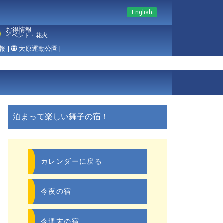
English
お得情報
イベント・花火
報
|
大原運動公園 |
泊まって楽しい舞子の宿！
カレンダーに戻る
今夜の宿
今週末の宿