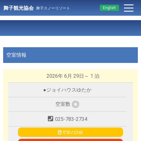
舞子観光協会
English
舞子スノーリゾート
空室情報
2026年 6月 29日～ 1 泊
●
ジョイハウスゆたか
◎
空室数
025-783-2734
空室の詳細