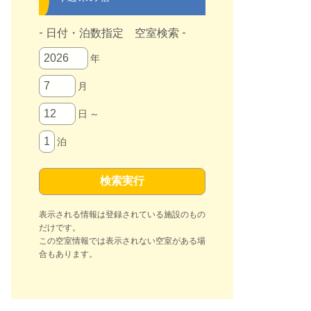
- 日付・泊数指定 空室検索 -
年
月
日 ～
泊
表示される情報は登録されている施設のもの
だけです。
この空室情報では表示されない空室がある場
合もあります。