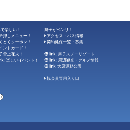
得で楽しい！
舞子がベンリ！
チ押しメニュー！
アクセス・バス情報
くとくクーポン！
契約健保一覧・募集
イントカード！
子雪上花火！
link : 舞子スノーリゾート
link : 楽しいイベント！
link : 周辺観光・グルメ情報
link: 大原運動公園
協会員専用入り口