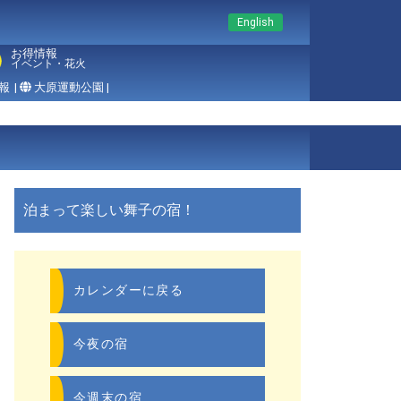
English
お得情報
イベント・花火
報
|
大原運動公園 |
泊まって楽しい舞子の宿！
カレンダーに戻る
今夜の宿
今週末の宿