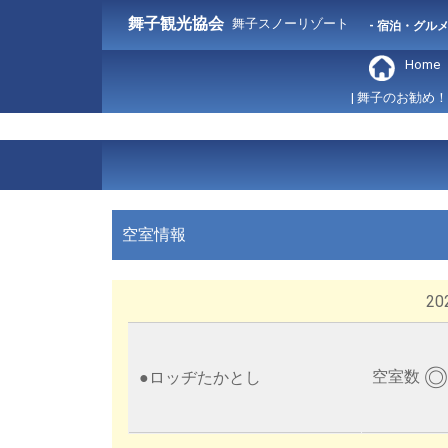
舞子観光協会
舞子スノーリゾート
- 宿泊・グル
Home
| 舞子のお勧め！
空室情報
202
◎
空室数
●
ロッヂたかとし