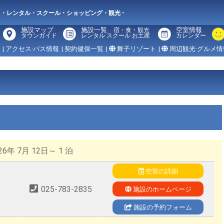
メ・レンタル・スクール・ショッピング・観光 -
施設マップ
施設一覧
空室情報
宿・食・観光
タウンガイド
レンタル スクール お土産
カレンダー
| アクセス·バス情報
| 契約健保一覧
|
舞子リゾート
|
周辺観光·グルメ情
6年 7月 12日～ 1 泊
空室の詳細
025-783-2835
施設のホームページ
施設の予約フォーム