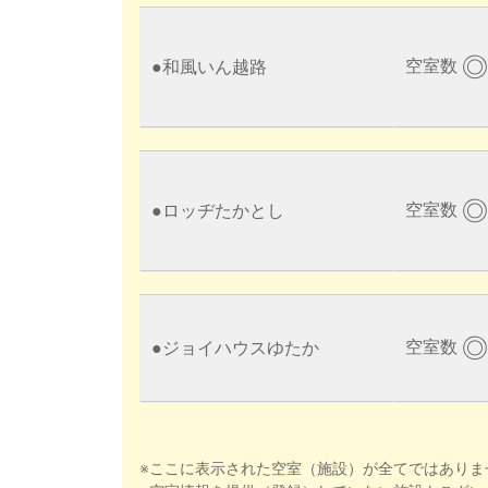
◎
空室数
●
和風いん越路
◎
空室数
●
ロッヂたかとし
◎
空室数
●
ジョイハウスゆたか
※ここに表示された空室（施設）が全てではありま