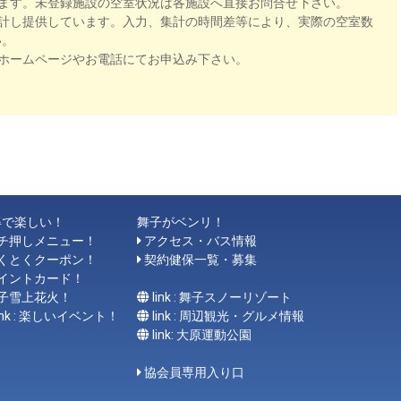
ます。未登録施設の空室状況は各施設へ直接お問合せ下さい。
計し提供しています。入力、集計の時間差等により、実際の空室数
い。
ホームページやお電話にてお申込み下さい。
得で楽しい！
舞子がベンリ！
チ押しメニュー！
アクセス・バス情報
くとくクーポン！
契約健保一覧・募集
イントカード！
子雪上花火！
link : 舞子スノーリゾート
link : 楽しいイベント！
link : 周辺観光・グルメ情報
link: 大原運動公園
協会員専用入り口