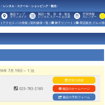
メ・レンタル・スクール・ショッピング・観光 -
施設マップ
施設一覧
空室情報
宿・食・観光
タウンガイド
レンタル スクール お土産
カレンダー
| アクセス·バス情報
| 契約健保一覧
|
舞子リゾート
|
周辺観光·グルメ情
6年 7月 19日～ 1 泊
空室の詳細
025-783-2185
施設のホームページ
施設の予約フォーム