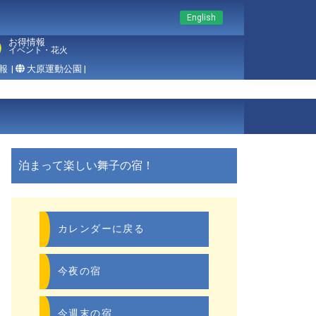
English
お得情報
イベント・花火
報
|
大原運動公園 |
泊まって楽しい舞子の宿！
カレンダーに戻る
今夜の宿
今週末の宿