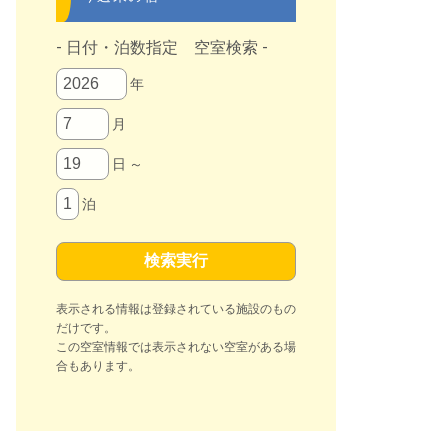
- 日付・泊数指定 空室検索 -
年
月
日 ～
泊
表示される情報は登録されている施設のもの
だけです。
この空室情報では表示されない空室がある場
合もあります。