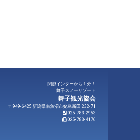
関越インターから１分！
舞子スノーリゾート
舞子観光協会
〒949-6425 新潟県南魚沼市姥島新田 232-71
025-783-2953
025-783-4176