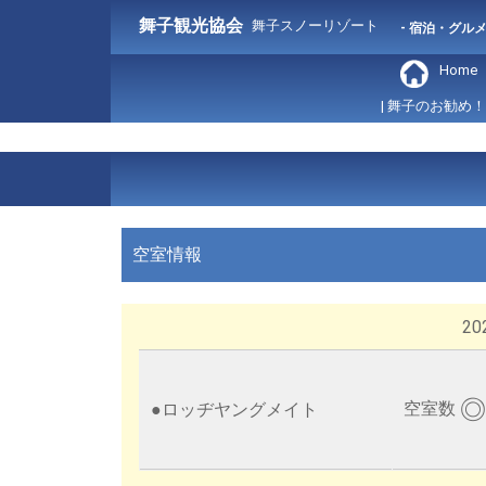
舞子観光協会
舞子スノーリゾート
- 宿泊・グル
Home
| 舞子のお勧め！
空室情報
202
◎
空室数
●
ロッヂヤングメイト