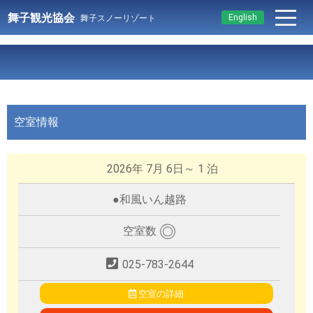
舞子観光協会
English
舞子スノーリゾート
空室情報
2026年 7月 6日～ 1 泊
●
和風いん越路
◎
空室数
025-783-2644
空室の詳細