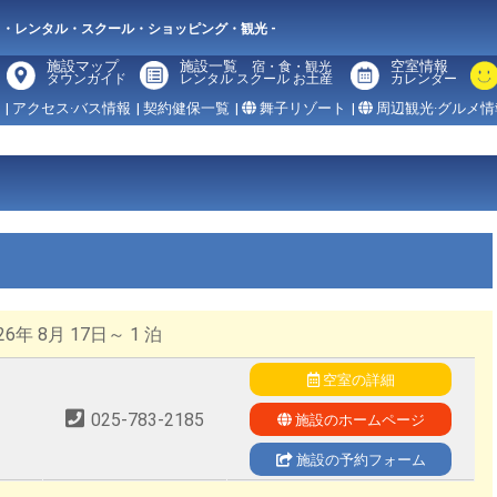
メ・レンタル・スクール・ショッピング・観光 -
施設マップ
施設一覧
空室情報
宿・食・観光
タウンガイド
レンタル スクール お土産
カレンダー
| アクセス·バス情報
| 契約健保一覧
|
舞子リゾート
|
周辺観光·グルメ情
6年 8月 17日～ 1 泊
空室の詳細
025-783-2185
施設のホームページ
施設の予約フォーム