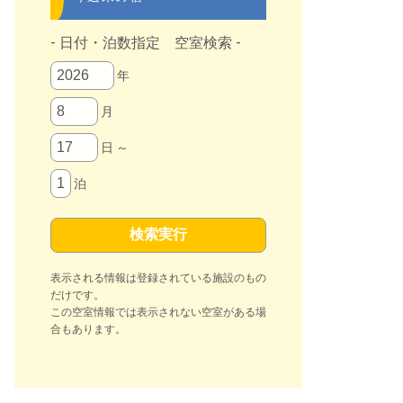
- 日付・泊数指定 空室検索 -
年
月
日 ～
泊
表示される情報は登録されている施設のもの
だけです。
この空室情報では表示されない空室がある場
合もあります。