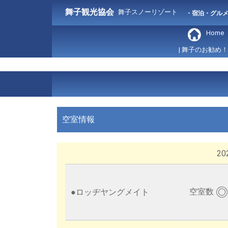
舞子観光協会
舞子スノーリゾート
- 宿泊・グル
Home
| 舞子のお勧め！
空室情報
202
◎
空室数
●
ロッヂヤングメイト