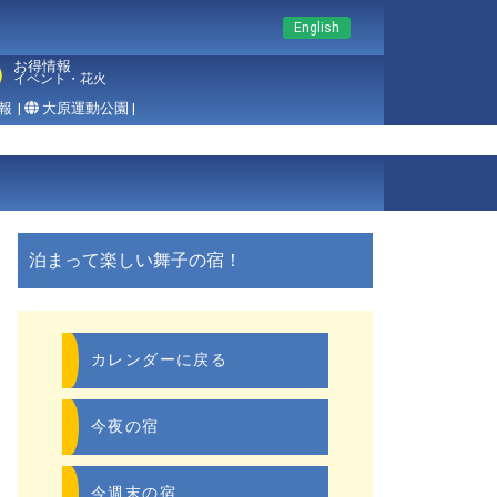
English
お得情報
イベント・花火
報
|
大原運動公園 |
泊まって楽しい舞子の宿！
カレンダーに戻る
今夜の宿
今週末の宿