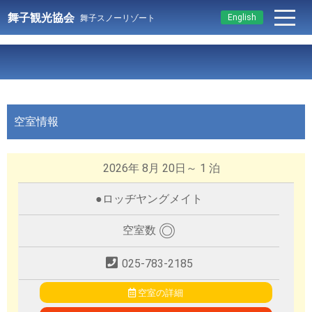
舞子観光協会
English
舞子スノーリゾート
空室情報
2026年 8月 20日～ 1 泊
●
ロッヂヤングメイト
◎
空室数
025-783-2185
空室の詳細