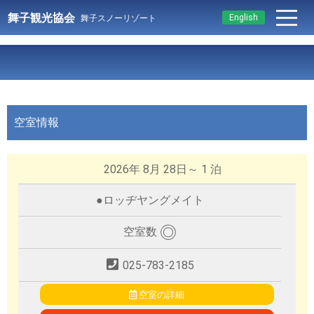
舞子観光協会
English
舞子スノーリゾート
空室情報
2026年 8月 28日～ 1 泊
●
ロッヂヤングメイト
◎
空室数
025-783-2185
空室の詳細