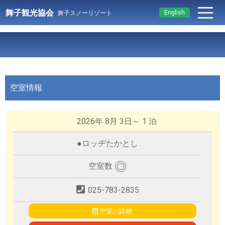
舞子観光協会
English
舞子スノーリゾート
空室情報
2026年 8月 3日～ 1 泊
●
ロッヂたかとし
◎
空室数
025-783-2835
空室の詳細