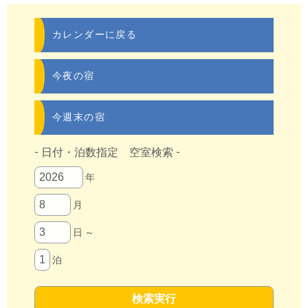
カレンダーに戻る
今夜の宿
今週末の宿
- 日付・泊数指定 空室検索 -
年
月
日 ～
泊