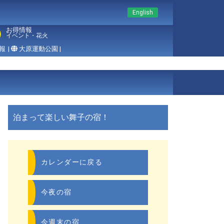
English
お得情報
イベント・花火
報
|
大原運動公園 |
泊まって楽しい舞子の宿！
カレンダーに戻る
今夜の宿
今週末の宿