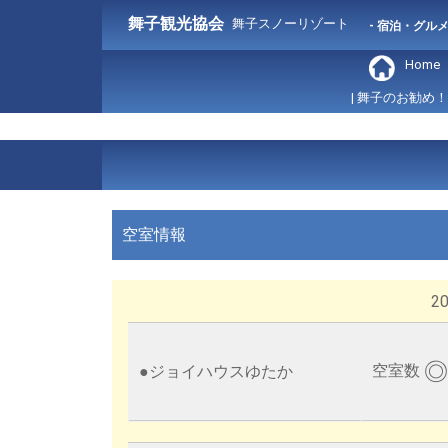
舞子観光協会
舞子スノーリゾート
- 宿泊・グル
Home
| 舞子のお勧め！
空室情報
202
◎
空室数
●
ジョイハウスゆたか