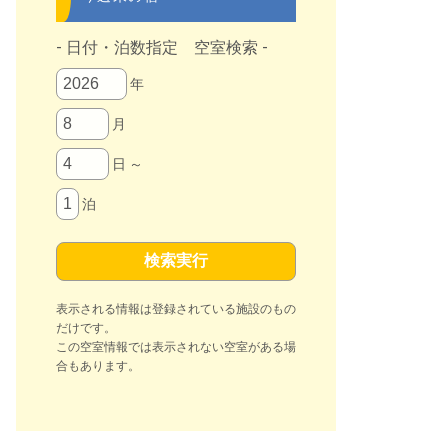
- 日付・泊数指定 空室検索 -
年
月
日 ～
泊
表示される情報は登録されている施設のもの
だけです。
この空室情報では表示されない空室がある場
合もあります。