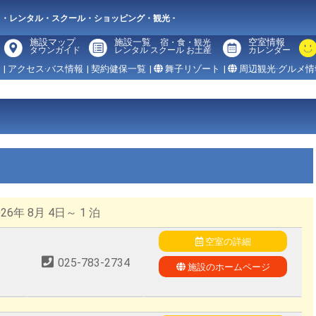
メ・レンタル・スクール・ショッピング・観光 -
施設マップ
施設一覧
空室情報
宿・食・観光
タウンガイド
レンタル スクール お土産
カレンダー
| アクセス·バス情報
| 契約健保一覧
|
舞子リゾート
|
周辺観光·グルメ情
6年 8月 4日～ 1 泊
空室の詳細
025-783-2734
施設のホームページ