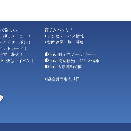
得で楽しい！
舞子がベンリ！
チ押しメニュー！
アクセス・バス情報
くとくクーポン！
契約健保一覧・募集
イントカード！
子雪上花火！
link : 舞子スノーリゾート
link : 楽しいイベント！
link : 周辺観光・グルメ情報
link: 大原運動公園
協会員専用入り口