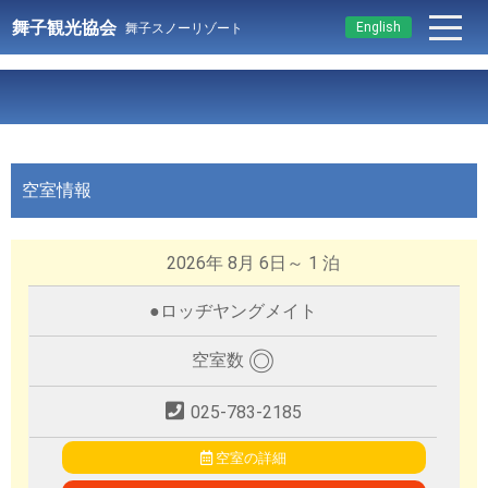
舞子観光協会
English
舞子スノーリゾート
空室情報
2026年 8月 6日～ 1 泊
●
ロッヂヤングメイト
◎
空室数
025-783-2185
空室の詳細