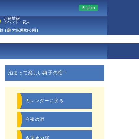
English
お得情報
イベント・花火
報
|
大原運動公園 |
泊まって楽しい舞子の宿！
カレンダーに戻る
今夜の宿
今週末の宿