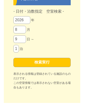
- 日付・泊数指定 空室検索 -
年
月
日 ～
泊
表示される情報は登録されている施設のもの
だけです。
この空室情報では表示されない空室がある場
合もあります。