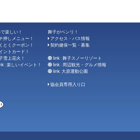
得で楽しい！
舞子がベンリ！
チ押しメニュー！
アクセス・バス情報
くとくクーポン！
契約健保一覧・募集
イントカード！
子雪上花火！
link : 舞子スノーリゾート
link : 楽しいイベント！
link : 周辺観光・グルメ情報
link: 大原運動公園
協会員専用入り口