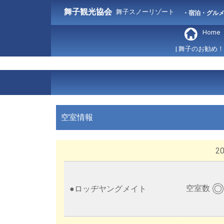
舞子観光協会
舞子スノーリゾート
- 宿泊・グル
Home
| 舞子のお勧め！
空室情報
202
◎
空室数
●
ロッヂヤングメイト