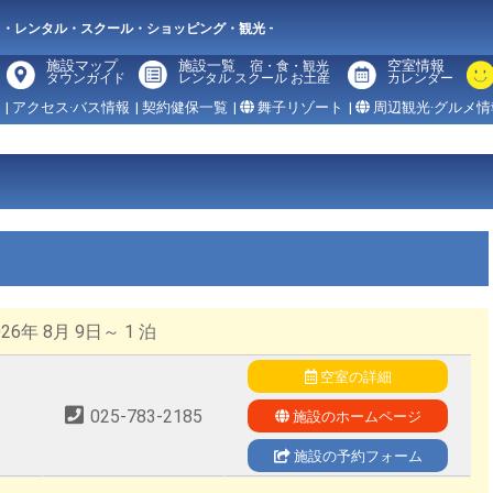
メ・レンタル・スクール・ショッピング・観光 -
施設マップ
施設一覧
空室情報
宿・食・観光
タウンガイド
レンタル スクール お土産
カレンダー
| アクセス·バス情報
| 契約健保一覧
|
舞子リゾート
|
周辺観光·グルメ情
6年 8月 9日～ 1 泊
空室の詳細
025-783-2185
施設のホームページ
施設の予約フォーム